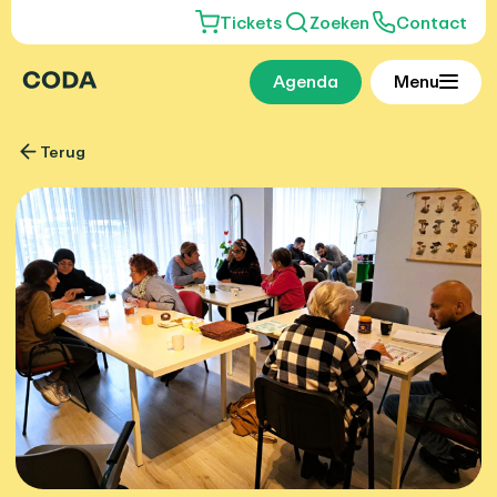
Tickets
Zoeken
Contact
Agenda
Menu
Terug