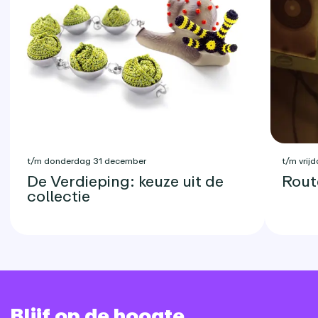
t/m donderdag 31 december
t/m vrijd
De Verdieping: keuze uit de
Rout
collectie
Blijf op de hoogte