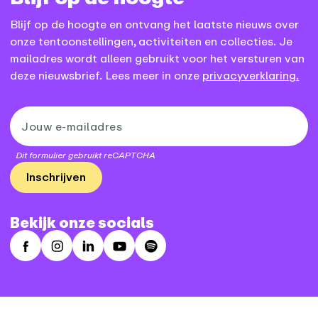
Blijf op de hoogte en ontvang het laatste nieuws over
onze tentoonstellingen, activiteiten en collecties. Je
mailadres wordt alleen gebruikt voor het versturen van
deze nieuwsbrief. Lees meer in onze
privacyverklaring.
Dit formulier gebruikt reCAPTCHA
Inschrijven
Bekijk onze socials
Facebook
Instagram
LinkedIn
Youtube
Spotify